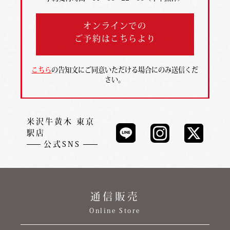
オンラインでの
ご予約はこちらより
こちら
の告知文にご同意いただける場合にのみ送信くだ
さい。
米沢牛黄木 東京
駅店
公式SNS
通信販売
Online Store