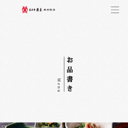
お
品
書
M
e
き
n
u