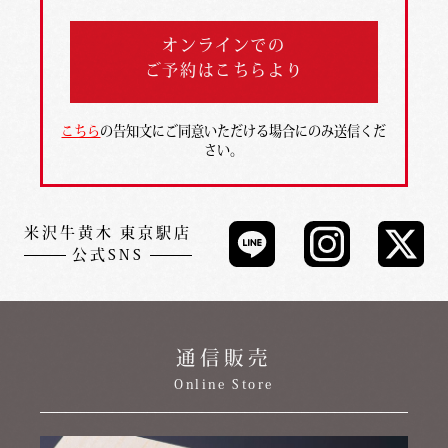
オンラインでの
ご予約はこちらより
こちら
の告知文にご同意いただける場合にのみ送信くだ
さい。
米沢牛黄木 東京駅店
公式SNS
通信販売
Online Store