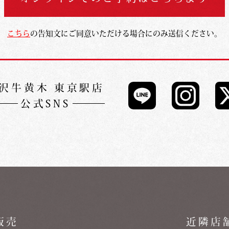
こちら
の告知文にご同意いただける場合にのみ送信ください。
沢牛黄木 東京駅店
公式SNS
販売
近隣店