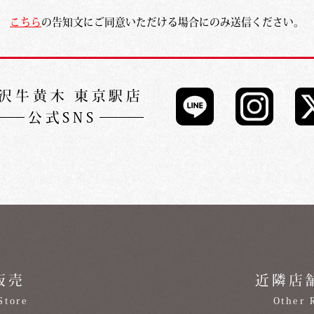
こちら
の告知文にご同意いただける場合にのみ送信ください。
沢牛黄木 東京駅店
公式SNS
販売
近隣店
Store
Other 