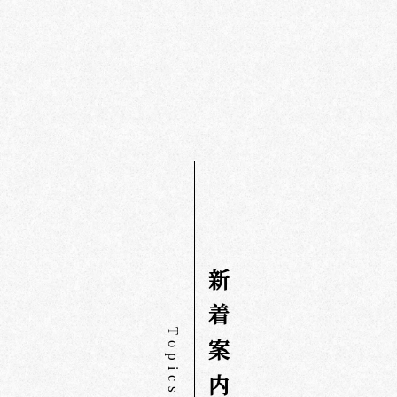
新
着
T
案
o
p
i
内
c
s