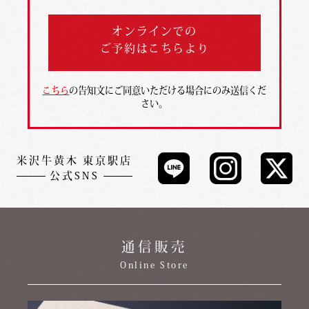
オンラインでの
ご予約はこちらより
こちら
の告知文にご同意いただける場合にのみ送信くだ
さい。
米沢牛黄木 東京駅店
公式SNS
通信販売
Online Store