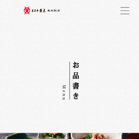
お
品
書
M
e
き
n
u